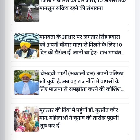
पंजाब में बारिश का दौर जारी, 10 अगस्त तक
मानसून सक्रिय रहने की संभावना
मानवता के आधार पर जगतार सिंह हवारा
को अपनी बीमार माता से मिलने के लिए 10
दिन की पैरोल दी जानी चाहिए- CM भगवंत
सिंह मान
‘बेअदबी’ पार्टी (अकाली दल) अपनी प्रतिष्ठा
खो चुकी है, अब वह राजनीति में वापसी के
लिए भाजपा से समझौता करने की कोशिश
कर रही है: बलतेज पन्नू
मुक्तसर की तियां में पहुंचीं डॉ. गुरप्रीत कौर
मान, महिलाओं ने चुनाव की तारीख पूछनी
शुरू कर दी