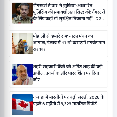
‘गैंगस्टरां ते वार’ ने ख़ुफ़िया-आधारित
पुलिसिंग की प्रभावशीलता सिद्ध की; गैंगस्टरों
के लिए कहीं भी सुरक्षित ठिकाना नहीं : DGP
गौरव यादव
मोहाली से ‘हमारे राम’ नाट्य मंचन का
आगाज, पंजाब में 41 शो कराएगी भगवंत मान
सरकार
शहरी सहकारी बैंकों को अमित शाह की बड़ी
अपील, तकनीक और पारदर्शिता पर दिया
जोर
कनाडा में भारतीयों पर बढ़ी सख्ती, 2026 के
पहले 6 महीनों में 3,323 नागरिक डिपोर्ट