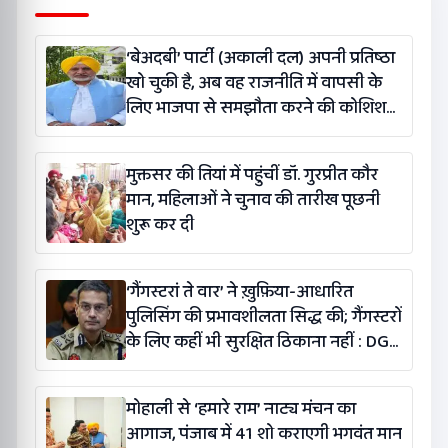
‘बेअदबी’ पार्टी (अकाली दल) अपनी प्रतिष्ठा
खो चुकी है, अब वह राजनीति में वापसी के
लिए भाजपा से समझौता करने की कोशिश
कर रही है: बलतेज पन्नू
मुक्तसर की तियां में पहुंचीं डॉ. गुरप्रीत कौर
मान, महिलाओं ने चुनाव की तारीख पूछनी
शुरू कर दी
‘गैंगस्टरां ते वार’ ने ख़ुफ़िया-आधारित
पुलिसिंग की प्रभावशीलता सिद्ध की; गैंगस्टरों
के लिए कहीं भी सुरक्षित ठिकाना नहीं : DGP
गौरव यादव
मोहाली से ‘हमारे राम’ नाट्य मंचन का
आगाज, पंजाब में 41 शो कराएगी भगवंत मान