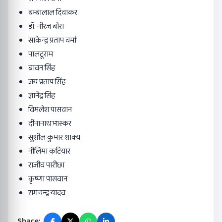
बम्बालाल दिवाकर
डॉ. नीरज बोरा
साकेन्द्र प्रताप वर्मा
पालटूराम
बावन सिंह
जय प्रताप सिंह
ज्ञानेंद्र सिंह
विमलेश पासवान
दीनानाथ भास्कर
सुशील कुमार शाक्य
नीलिमा कटियार
राजीव पारीछा
कृष्णा पासवान
रामचन्द्र यादव
Share: