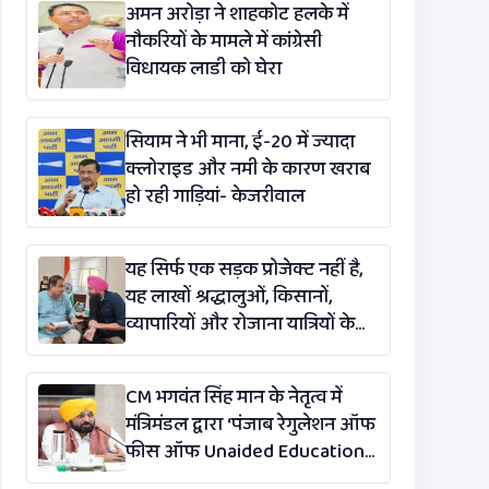
अमन अरोड़ा ने शाहकोट हलके में
नौकरियों के मामले में कांग्रेसी
विधायक लाडी को घेरा
सियाम ने भी माना, ई-20 में ज्यादा
क्लोराइड और नमी के कारण खराब
हो रही गाड़ियां- केजरीवाल
यह सिर्फ एक सड़क प्रोजेक्ट नहीं है,
यह लाखों श्रद्धालुओं, किसानों,
व्यापारियों और रोजाना यात्रियों के
लिए एक लाइफलाइन है: कंग
CM भगवंत सिंह मान के नेतृत्व में
मंत्रिमंडल द्वारा ‘पंजाब रेगुलेशन ऑफ
फीस ऑफ Unaided Educational
Institutions (संशोधन)