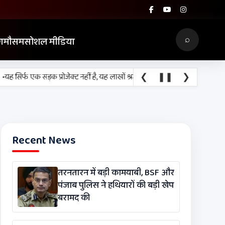
⌕
ग
मौसम
सोशल मीडिया
❮
❚❚
❯
सिर्फ एक सड़क प्रोजेक्ट नहीं है, यह लाखों श्रद्धालुओं, किसानों, व्यापारियों और रोजा
Recent News
तरनतारन में बड़ी कामयाबी, BSF और
पंजाब पुलिस ने हथियारों की बड़ी खेप
बरामद की