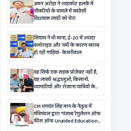
अमन अरोड़ा ने शाहकोट हलके में
नौकरियों के मामले में कांग्रेसी
विधायक लाडी को घेरा
सियाम ने भी माना, ई-20 में ज्यादा
क्लोराइड और नमी के कारण खराब
हो रही गाड़ियां- केजरीवाल
यह सिर्फ एक सड़क प्रोजेक्ट नहीं है,
यह लाखों श्रद्धालुओं, किसानों,
व्यापारियों और रोजाना यात्रियों के
लिए एक लाइफलाइन है: कंग
CM भगवंत सिंह मान के नेतृत्व में
मंत्रिमंडल द्वारा ‘पंजाब रेगुलेशन ऑफ
फीस ऑफ Unaided Educational
Institutions (संशोधन)