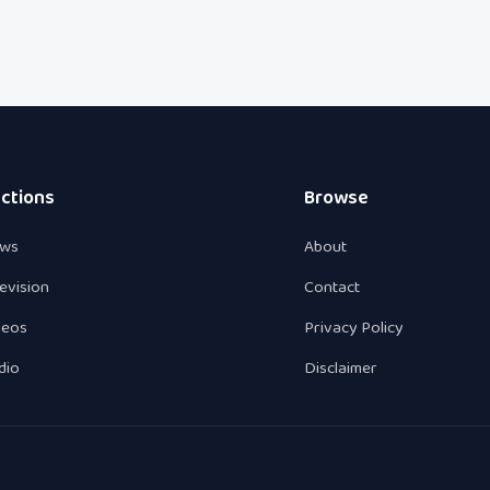
ctions
Browse
ws
About
levision
Contact
deos
Privacy Policy
dio
Disclaimer