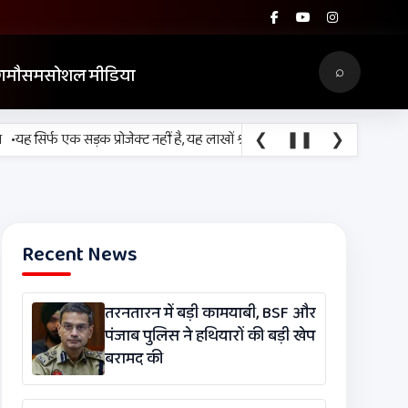
⌕
ग
मौसम
सोशल मीडिया
❮
❚❚
❯
ह सिर्फ एक सड़क प्रोजेक्ट नहीं है, यह लाखों श्रद्धालुओं, किसानों, व्यापारियों और र
Recent News
तरनतारन में बड़ी कामयाबी, BSF और
पंजाब पुलिस ने हथियारों की बड़ी खेप
बरामद की