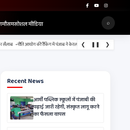
⌕
ग
मौसम
सोशल मीडिया
•
❮
❚❚
❯
ाब
नीति आयोग की रैंकिंग में पंजाब ने केरल को पछाड़ा; शिक्षा मंत्री ने विधानसभा में च
Recent News
आर्मी पब्लिक स्कूलों में पंजाबी की
पढ़ाई जारी रहेगी, संस्कृत लागू करने
का फैसला वापस