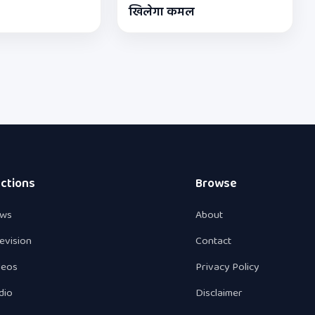
खिलेगा कमल
ctions
Browse
ws
About
levision
Contact
deos
Privacy Policy
dio
Disclaimer