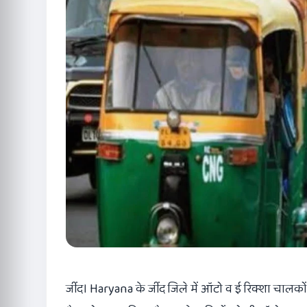
जींद। Haryana के जींद जिले में ऑटो व ई रिक्शा चाल