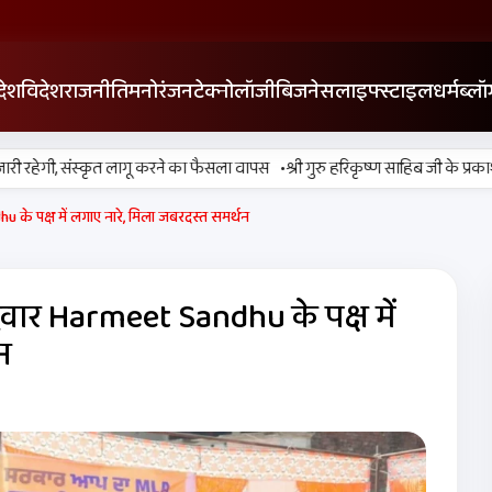
देश
विदेश
राजनीति
मनोरंजन
टेक्नोलॉजी
बिजनेस
लाइफ्स्टाइल
धर्म
ब्लॉ
•
ी रहेगी, संस्कृत लागू करने का फैसला वापस
श्री गुरु हरिकृष्ण साहिब जी के प्रकाश पर्व
u के पक्ष में लगाए नारे, मिला जबरदस्त समर्थन
मीदवार Harmeet Sandhu के पक्ष में
न