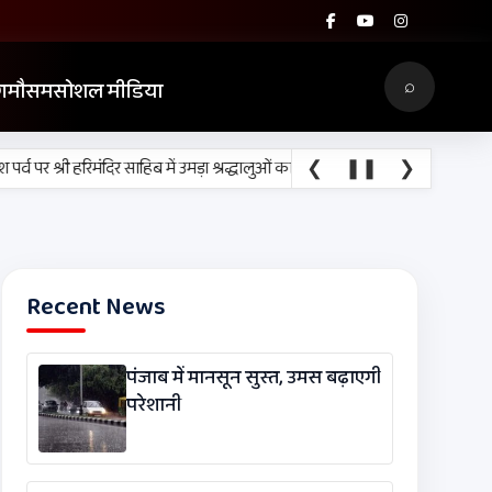
⌕
ग
मौसम
सोशल मीडिया
❮
•
❚❚
❯
 पर श्री हरिमंदिर साहिब में उमड़ा श्रद्धालुओं का सैलाब
नीति आयोग की रैंकिंग में पंजाब
Recent News
पंजाब में मानसून सुस्त, उमस बढ़ाएगी
परेशानी