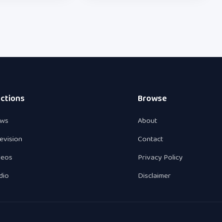
ctions
Browse
ws
About
levision
Contact
deos
Privacy Policy
dio
Disclaimer