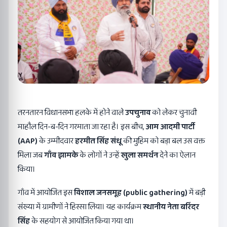
तरनतारन विधानसभा हलके में होने वाले
उपचुनाव
को लेकर चुनावी
माहौल दिन-ब-दिन गरमाता जा रहा है। इस बीच,
आम आदमी पार्टी
(AAP)
के उम्मीदवार
हरमीत सिंह संधू
की मुहिम को बड़ा बल उस वक्त
मिला जब
गाँव झामके
के लोगों ने उन्हें
खुला समर्थन
देने का ऐलान
किया।
गाँव में आयोजित इस
विशाल जनसमूह (public gathering)
में बड़ी
संख्या में ग्रामीणों ने हिस्सा लिया। यह कार्यक्रम
स्थानीय नेता बरिंदर
सिंह
के सहयोग से आयोजित किया गया था।