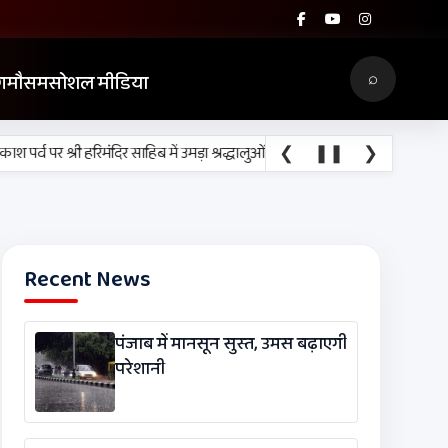
⌕
ग
मौसम
सोशल मीडिया
❮
•
❚❚
❯
र्व पर श्री हरिमंदिर साहिब में उमड़ा श्रद्धालुओं का सैलाब
नीति आयोग की रैंकिंग में पंज
Recent News
पंजाब में मानसून सुस्त, उमस बढ़ाएगी
परेशानी