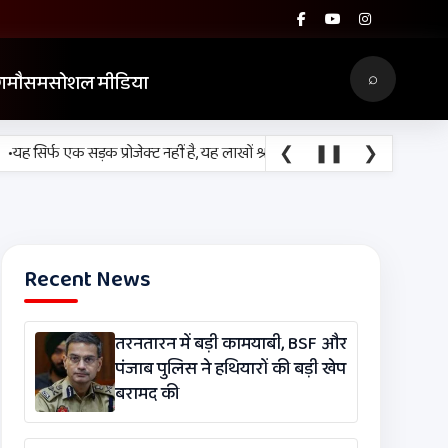
⌕
ग
मौसम
सोशल मीडिया
❮
❚❚
❯
ह सिर्फ एक सड़क प्रोजेक्ट नहीं है, यह लाखों श्रद्धालुओं, किसानों, व्यापारियों और र
Recent News
तरनतारन में बड़ी कामयाबी, BSF और
पंजाब पुलिस ने हथियारों की बड़ी खेप
बरामद की