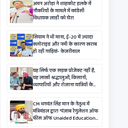
अमन अरोड़ा ने शाहकोट हलके में
नौकरियों के मामले में कांग्रेसी
विधायक लाडी को घेरा
सियाम ने भी माना, ई-20 में ज्यादा
क्लोराइड और नमी के कारण खराब
हो रही गाड़ियां- केजरीवाल
यह सिर्फ एक सड़क प्रोजेक्ट नहीं है,
यह लाखों श्रद्धालुओं, किसानों,
व्यापारियों और रोजाना यात्रियों के
लिए एक लाइफलाइन है: कंग
CM भगवंत सिंह मान के नेतृत्व में
मंत्रिमंडल द्वारा ‘पंजाब रेगुलेशन ऑफ
फीस ऑफ Unaided Educational
Institutions (संशोधन)