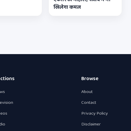
खिलेगा कमल
ctions
Browse
ws
About
levision
Contact
deos
Privacy Policy
dio
Disclaimer