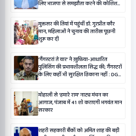
लिए भाजपा से समझौता करने की कोशिश
कर रही है: बलतेज पन्नू
मुक्तसर की तियां में पहुंचीं डॉ. गुरप्रीत कौर
मान, महिलाओं ने चुनाव की तारीख पूछनी
शुरू कर दी
‘गैंगस्टरां ते वार’ ने ख़ुफ़िया-आधारित
पुलिसिंग की प्रभावशीलता सिद्ध की; गैंगस्टरों
के लिए कहीं भी सुरक्षित ठिकाना नहीं : DGP
गौरव यादव
मोहाली से ‘हमारे राम’ नाट्य मंचन का
आगाज, पंजाब में 41 शो कराएगी भगवंत मान
सरकार
शहरी सहकारी बैंकों को अमित शाह की बड़ी