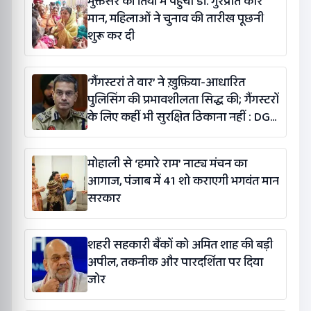
मुक्तसर की तियां में पहुंचीं डॉ. गुरप्रीत कौर
मान, महिलाओं ने चुनाव की तारीख पूछनी
शुरू कर दी
‘गैंगस्टरां ते वार’ ने ख़ुफ़िया-आधारित
पुलिसिंग की प्रभावशीलता सिद्ध की; गैंगस्टरों
के लिए कहीं भी सुरक्षित ठिकाना नहीं : DGP
गौरव यादव
मोहाली से ‘हमारे राम’ नाट्य मंचन का
आगाज, पंजाब में 41 शो कराएगी भगवंत मान
सरकार
शहरी सहकारी बैंकों को अमित शाह की बड़ी
अपील, तकनीक और पारदर्शिता पर दिया
जोर