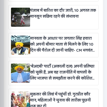
पंजाब में बारिश का दौर जारी, 10 अगस्त तक
मानसून सक्रिय रहने की संभावना
मानवता के आधार पर जगतार सिंह हवारा
को अपनी बीमार माता से मिलने के लिए 10
दिन की पैरोल दी जानी चाहिए- CM भगवंत
सिंह मान
‘बेअदबी’ पार्टी (अकाली दल) अपनी प्रतिष्ठा
खो चुकी है, अब वह राजनीति में वापसी के
लिए भाजपा से समझौता करने की कोशिश
कर रही है: बलतेज पन्नू
मुक्तसर की तियां में पहुंचीं डॉ. गुरप्रीत कौर
मान, महिलाओं ने चुनाव की तारीख पूछनी
शुरू कर दी