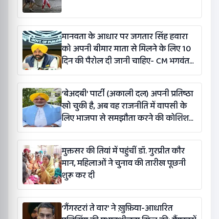
मानवता के आधार पर जगतार सिंह हवारा
को अपनी बीमार माता से मिलने के लिए 10
दिन की पैरोल दी जानी चाहिए- CM भगवंत
सिंह मान
‘बेअदबी’ पार्टी (अकाली दल) अपनी प्रतिष्ठा
खो चुकी है, अब वह राजनीति में वापसी के
लिए भाजपा से समझौता करने की कोशिश
कर रही है: बलतेज पन्नू
मुक्तसर की तियां में पहुंचीं डॉ. गुरप्रीत कौर
मान, महिलाओं ने चुनाव की तारीख पूछनी
शुरू कर दी
‘गैंगस्टरां ते वार’ ने ख़ुफ़िया-आधारित