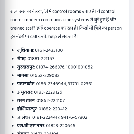
राज्य सरकार ने हर ज़िले में control rooms बनाए हैं। ये control
rooms modern communication systems से जुड़े हुए हैं और
trained staff इन्हें operate कर रहा है। किसी भी ज़िले का person
इन नंबरों पर call करके help ले सकता है।
लुधियाना
: 0161-2433100
रोपड़
: 01881-221157
गुरदासपुर
: 01874-266376, 18001801852
मानसा
: 01652-229082
पठानकोट
: 0186-2346944, 97791-02351
अमृतसर
: 0183-2229125
तरन तारन
: 01852-224107
होशियारपुर
: 01882-220412
जालंधर
: 0181-2224417, 94176-57802
एस.बी.एस नगर
: 01823-220645