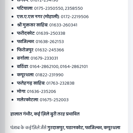
संगरूर
: 01672-234196
पटियाला
: 0175-2350550, 2358550
एस.ए.एस नगर (मोहाली)
: 0172-2219506
श्री मुक्तसर साहिब
: 01633-260341
फरीदकोट
: 01639-250338
फाजिल्का
: 01638-262153
फिरोजपुर
: 01632-245366
बर्नाला
: 01679-233031
बठिंडा
: 0164-2862100, 0164-2862101
कपूरथला
: 01822-231990
फतेहगढ़ साहिब
: 01763-232838
मोगा
: 01636-235206
मलेरकोटला
: 01675-252003
हालात गंभीर
,
कई ज़िले बुरी तरह प्रभावित
पंजाब के कई ज़िले जैसे
गुरदासपुर
,
पठानकोट
,
फाजिल्का
,
कपूरथला