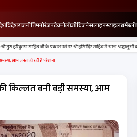
देश
विदेश
राजनीति
मनोरंजन
टेक्नोलॉजी
बिजनेस
लाइफ्स्टाइल
धर्म
ब्लॉ
गुरु हरिकृष्ण साहिब जी के प्रकाश पर्व पर श्री हरिमंदिर साहिब में उमड़ा श्रद्धालुओं का सै
ी समस्या, आम जनता हो रही है परेशान।
टों की किल्लत बनी बड़ी समस्या, आम