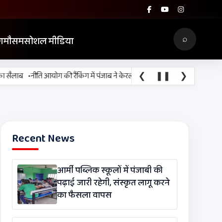
⌕
ग
मौसम
सोशल मीडिया
•
❮
❚❚
❯
लाब
नीति आयोग की रैंकिंग में पंजाब ने केरल को पछाड़ा; शिक्षा मंत्री ने विधानसभा में च
Recent News
आर्मी पब्लिक स्कूलों में पंजाबी की
पढ़ाई जारी रहेगी, संस्कृत लागू करने
का फैसला वापस