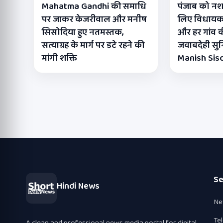
Mahatma Gandhi की समाधि
पंजाब को नशा
पर जाकर केजरीवाल और मनीष
लिए विधायक पू
सिसोदिया हुए नतमस्तक,
और हर गांव क
सत्याग्रह के मार्ग पर डटे रहने की
जवाबदेही सुनि
मांगी शक्ति
Manish Sis
Se
Hindi News
Ne
Te
A clean and professional news media portal for digital