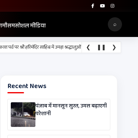
⌕
ग
मौसम
सोशल मीडिया
❮
•
❚❚
❯
पर्व पर श्री हरिमंदिर साहिब में उमड़ा श्रद्धालुओं का सैलाब
नीति आयोग की रैंकिंग में पं
Recent News
पंजाब में मानसून सुस्त, उमस बढ़ाएगी
परेशानी