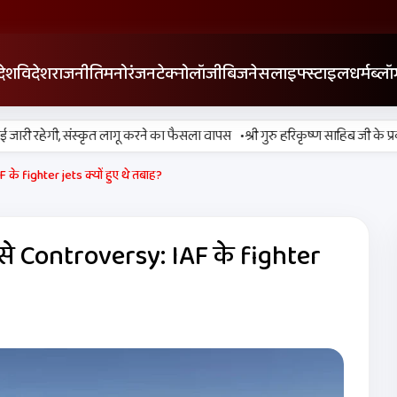
देश
विदेश
राजनीति
मनोरंजन
टेक्नोलॉजी
बिजनेस
लाइफ्स्टाइल
धर्म
ब्लॉ
•
जारी रहेगी, संस्कृत लागू करने का फैसला वापस
श्री गुरु हरिकृष्ण साहिब जी के प्रकाश 
े fighter jets क्यों हुए थे तबाह?
े Controversy: IAF के fighter