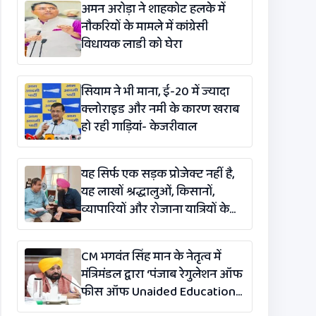
अमन अरोड़ा ने शाहकोट हलके में
नौकरियों के मामले में कांग्रेसी
विधायक लाडी को घेरा
सियाम ने भी माना, ई-20 में ज्यादा
क्लोराइड और नमी के कारण खराब
हो रही गाड़ियां- केजरीवाल
यह सिर्फ एक सड़क प्रोजेक्ट नहीं है,
यह लाखों श्रद्धालुओं, किसानों,
व्यापारियों और रोजाना यात्रियों के
लिए एक लाइफलाइन है: कंग
CM भगवंत सिंह मान के नेतृत्व में
मंत्रिमंडल द्वारा ‘पंजाब रेगुलेशन ऑफ
फीस ऑफ Unaided Educational
Institutions (संशोधन)