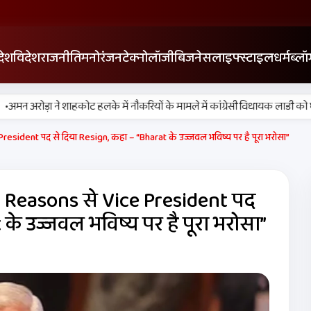
देश
विदेश
राजनीति
मनोरंजन
टेक्नोलॉजी
बिजनेस
लाइफ्स्टाइल
धर्म
ब्लॉ
•
 अरोड़ा ने शाहकोट हलके में नौकरियों के मामले में कांग्रेसी विधायक लाडी को घेरा
sident पद से दिया Resign, कहा – “Bharat के उज्जवल भविष्य पर है पूरा भरोसा”
 Reasons से Vice President पद
के उज्जवल भविष्य पर है पूरा भरोसा”