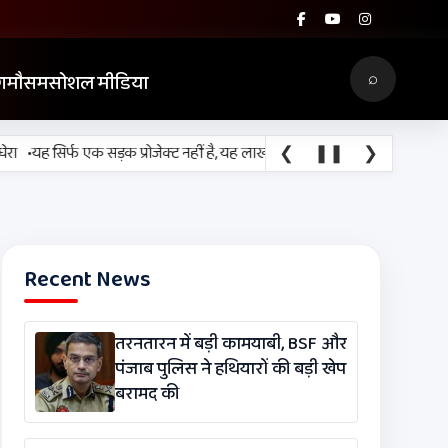
⌕
ग
मौसम
सोशल मीडिया
❮
❚❚
❯
यह सिर्फ एक सड़क प्रोजेक्ट नहीं है, यह लाखों श्रद्धालुओं, किसानों, व्यापारियों और 
Recent News
तरनतारन में बड़ी कामयाबी, BSF और
पंजाब पुलिस ने हथियारों की बड़ी खेप
बरामद की