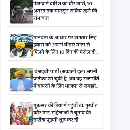
पंजाब में बारिश का दौर जारी, 10
अगस्त तक मानसून सक्रिय रहने की
संभावना
मानवता के आधार पर जगतार सिंह
हवारा को अपनी बीमार माता से
मिलने के लिए 10 दिन की पैरोल दी
जानी चाहिए- CM भगवंत सिंह मान
‘बेअदबी’ पार्टी (अकाली दल) अपनी
प्रतिष्ठा खो चुकी है, अब वह राजनीति
में वापसी के लिए भाजपा से समझौता
करने की कोशिश कर रही है: बलतेज
पन्नू
मुक्तसर की तियां में पहुंचीं डॉ. गुरप्रीत
कौर मान, महिलाओं ने चुनाव की
तारीख पूछनी शुरू कर दी