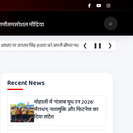
⌕
ग
मौसम
सोशल मीडिया
❮
❚❚
❯
पर जगतार सिंह हवारा को अपनी बीमार माता से मिलने के लिए 10 दिन की पैरोल दी 
Recent News
मोहाली में ‘पंजाब यूथ रन 2026’
मैराथन, नशामुक्ति और फिटनेस का
दिया संदेश