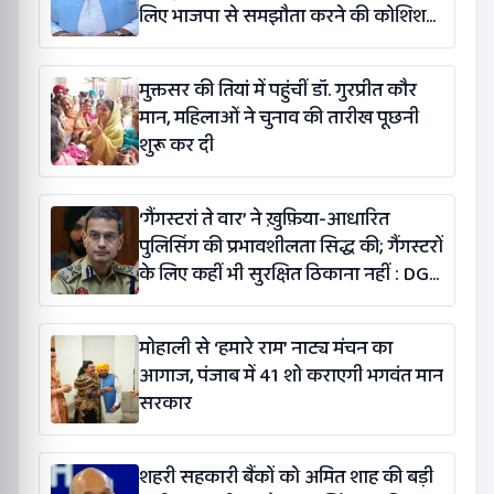
लिए भाजपा से समझौता करने की कोशिश
कर रही है: बलतेज पन्नू
मुक्तसर की तियां में पहुंचीं डॉ. गुरप्रीत कौर
मान, महिलाओं ने चुनाव की तारीख पूछनी
शुरू कर दी
‘गैंगस्टरां ते वार’ ने ख़ुफ़िया-आधारित
पुलिसिंग की प्रभावशीलता सिद्ध की; गैंगस्टरों
के लिए कहीं भी सुरक्षित ठिकाना नहीं : DGP
गौरव यादव
मोहाली से ‘हमारे राम’ नाट्य मंचन का
आगाज, पंजाब में 41 शो कराएगी भगवंत मान
सरकार
शहरी सहकारी बैंकों को अमित शाह की बड़ी