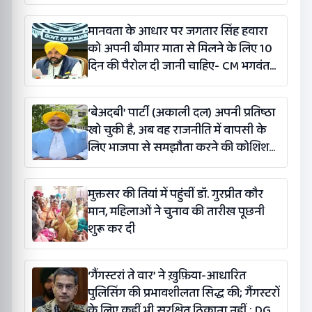
मानवता के आधार पर जगतार सिंह हवारा
को अपनी बीमार माता से मिलने के लिए 10
दिन की पैरोल दी जानी चाहिए- CM भगवंत
सिंह मान
‘बेअदबी’ पार्टी (अकाली दल) अपनी प्रतिष्ठा
खो चुकी है, अब वह राजनीति में वापसी के
लिए भाजपा से समझौता करने की कोशिश
कर रही है: बलतेज पन्नू
मुक्तसर की तियां में पहुंचीं डॉ. गुरप्रीत कौर
मान, महिलाओं ने चुनाव की तारीख पूछनी
शुरू कर दी
‘गैंगस्टरां ते वार’ ने ख़ुफ़िया-आधारित
पुलिसिंग की प्रभावशीलता सिद्ध की; गैंगस्टरों
के लिए कहीं भी सुरक्षित ठिकाना नहीं : DGP