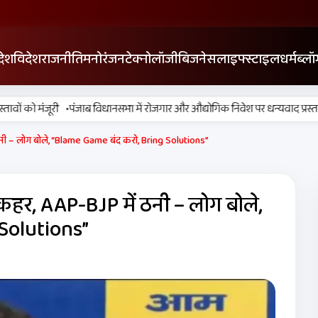
देश
विदेश
राजनीति
मनोरंजन
टेक्नोलॉजी
बिजनेस
लाइफ्स्टाइल
धर्म
ब्लॉ
•
 को मंजूरी
पंजाब विधानसभा में रोजगार और औद्योगिक निवेश पर धन्यवाद प्रस्ताव पा
नी – लोग बोले, “Blame Game बंद करो, Bring Solutions”
हर, AAP-BJP में ठनी – लोग बोले,
Solutions”