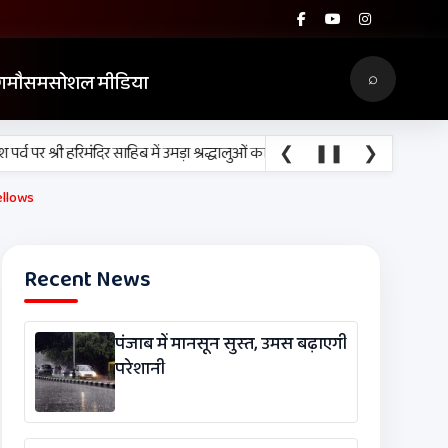
⌕
ग
मौसम
सोशल मीडिया
•
❮
❚❚
❯
 श्री हरिमंदिर साहिब में उमड़ा श्रद्धालुओं का सैलाब
नीति आयोग की रैंकिंग में पंजाब ने
Fellows
Recent News
पंजाब में मानसून सुस्त, उमस बढ़ाएगी
परेशानी