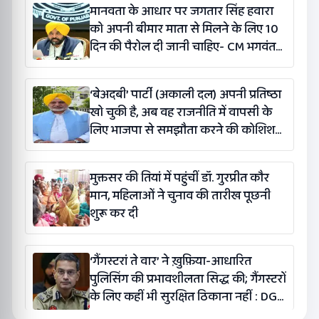
मानवता के आधार पर जगतार सिंह हवारा
को अपनी बीमार माता से मिलने के लिए 10
दिन की पैरोल दी जानी चाहिए- CM भगवंत
सिंह मान
‘बेअदबी’ पार्टी (अकाली दल) अपनी प्रतिष्ठा
खो चुकी है, अब वह राजनीति में वापसी के
लिए भाजपा से समझौता करने की कोशिश
कर रही है: बलतेज पन्नू
मुक्तसर की तियां में पहुंचीं डॉ. गुरप्रीत कौर
मान, महिलाओं ने चुनाव की तारीख पूछनी
शुरू कर दी
‘गैंगस्टरां ते वार’ ने ख़ुफ़िया-आधारित
पुलिसिंग की प्रभावशीलता सिद्ध की; गैंगस्टरों
के लिए कहीं भी सुरक्षित ठिकाना नहीं : DGP
गौरव यादव