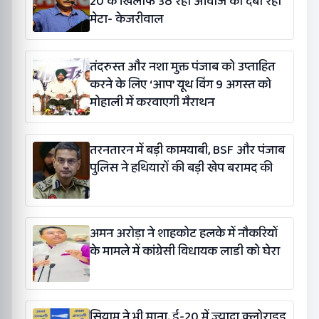
20 के खिलाफ उठ रही आवाज को दबा रहा
मेटा- केजरीवाल
तंदरुस्त और नशा मुक्त पंजाब को उप्ताहित
करने के लिए ‘आप’ यूथ विंग 9 अगस्त को
मोहाली में करवाएगी मैराथन
तरनतारन में बड़ी कामयाबी, BSF और पंजाब
पुलिस ने हथियारों की बड़ी खेप बरामद की
अमन अरोड़ा ने शाहकोट हलके में नौकरियों
के मामले में कांग्रेसी विधायक लाडी को घेरा
सियाम ने भी माना, ई-20 में ज्यादा क्लोराइड