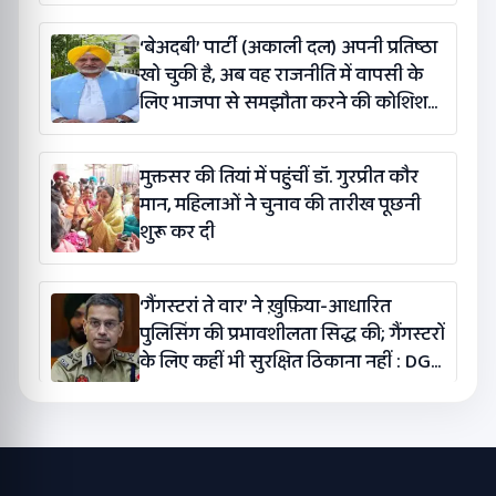
सिंह मान
‘बेअदबी’ पार्टी (अकाली दल) अपनी प्रतिष्ठा
खो चुकी है, अब वह राजनीति में वापसी के
लिए भाजपा से समझौता करने की कोशिश
कर रही है: बलतेज पन्नू
मुक्तसर की तियां में पहुंचीं डॉ. गुरप्रीत कौर
मान, महिलाओं ने चुनाव की तारीख पूछनी
शुरू कर दी
‘गैंगस्टरां ते वार’ ने ख़ुफ़िया-आधारित
पुलिसिंग की प्रभावशीलता सिद्ध की; गैंगस्टरों
के लिए कहीं भी सुरक्षित ठिकाना नहीं : DGP
गौरव यादव