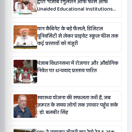
द्वारा ‘पंजाब रेगुलेशन ऑफ फीस ऑफ
Unaided Educational Institutions
(संशोधन) विधेयक-2026’ पास
मान कैबिनेट के बड़े फैसले, डिजिटल
यूनिवर्सिटी से लेकर प्राइवेट स्कूल फीस तक
कई प्रस्तावों को मंजूरी
पंजाब विधानसभा में रोजगार और औद्योगिक
निवेश पर धन्यवाद प्रस्ताव पारित
स्वास्थ्य योजना की सफलता तभी है, जब
ज़रूरत के समय लोगों तक उपचार पहुँच सके
: डॉ. बलबीर सिंह