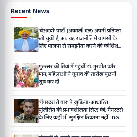
Recent News
‘बेअदबी’ पार्टी (अकाली दल) अपनी प्रतिष्ठा
खो चुकी है, अब वह राजनीति में वापसी के
लिए भाजपा से समझौता करने की कोशिश
कर रही है: बलतेज पन्नू
मुक्तसर की तियां में पहुंचीं डॉ. गुरप्रीत कौर
मान, महिलाओं ने चुनाव की तारीख पूछनी
शुरू कर दी
‘गैंगस्टरां ते वार’ ने ख़ुफ़िया-आधारित
पुलिसिंग की प्रभावशीलता सिद्ध की; गैंगस्टरों
के लिए कहीं भी सुरक्षित ठिकाना नहीं : DGP
गौरव यादव