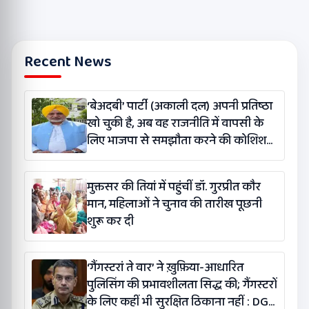
Recent News
‘बेअदबी’ पार्टी (अकाली दल) अपनी प्रतिष्ठा
खो चुकी है, अब वह राजनीति में वापसी के
लिए भाजपा से समझौता करने की कोशिश
कर रही है: बलतेज पन्नू
मुक्तसर की तियां में पहुंचीं डॉ. गुरप्रीत कौर
मान, महिलाओं ने चुनाव की तारीख पूछनी
शुरू कर दी
‘गैंगस्टरां ते वार’ ने ख़ुफ़िया-आधारित
पुलिसिंग की प्रभावशीलता सिद्ध की; गैंगस्टरों
के लिए कहीं भी सुरक्षित ठिकाना नहीं : DGP