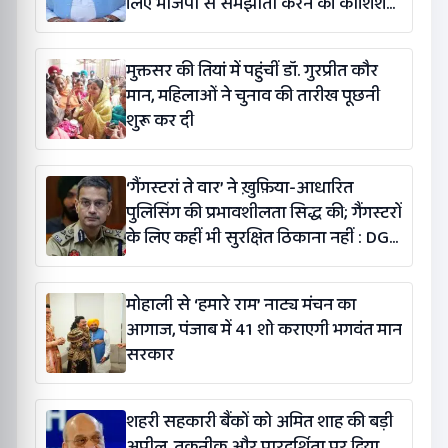
लिए भाजपा से समझौता करने की कोशिश
कर रही है: बलतेज पन्नू
मुक्तसर की तियां में पहुंचीं डॉ. गुरप्रीत कौर
मान, महिलाओं ने चुनाव की तारीख पूछनी
शुरू कर दी
‘गैंगस्टरां ते वार’ ने ख़ुफ़िया-आधारित
पुलिसिंग की प्रभावशीलता सिद्ध की; गैंगस्टरों
के लिए कहीं भी सुरक्षित ठिकाना नहीं : DGP
गौरव यादव
मोहाली से ‘हमारे राम’ नाट्य मंचन का
आगाज, पंजाब में 41 शो कराएगी भगवंत मान
सरकार
शहरी सहकारी बैंकों को अमित शाह की बड़ी
अपील, तकनीक और पारदर्शिता पर दिया