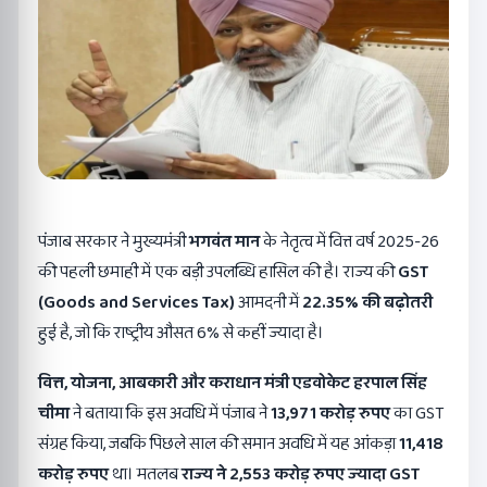
पंजाब सरकार ने मुख्यमंत्री
भगवंत मान
के नेतृत्व में वित्त वर्ष 2025-26
की पहली छमाही में एक बड़ी उपलब्धि हासिल की है। राज्य की
GST
(Goods and Services Tax)
आमदनी में
22.35%
की बढ़ोतरी
हुई है, जो कि राष्ट्रीय औसत 6% से कहीं ज्यादा है।
वित्त
,
योजना
,
आबकारी और कराधान मंत्री एडवोकेट हरपाल सिंह
चीमा
ने बताया कि इस अवधि में पंजाब ने
13,971
करोड़ रुपए
का GST
संग्रह किया, जबकि पिछले साल की समान अवधि में यह आंकड़ा
11,418
करोड़ रुपए
था। मतलब
राज्य ने
2,553
करोड़ रुपए ज्यादा
GST