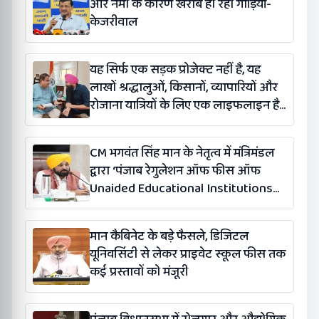
और नमी के कारण खराब हो रही गाड़ियां-
केजरीवाल
यह सिर्फ एक सड़क प्रोजेक्ट नहीं है, यह
लाखों श्रद्धालुओं, किसानों, व्यापारियों और
रोजाना यात्रियों के लिए एक लाइफलाइन है:
कंग
CM भगवंत सिंह मान के नेतृत्व में मंत्रिमंडल
द्वारा ‘पंजाब रेगुलेशन ऑफ फीस ऑफ
Unaided Educational Institutions
(संशोधन) विधेयक-2026’ पास
मान कैबिनेट के बड़े फैसले, डिजिटल
यूनिवर्सिटी से लेकर प्राइवेट स्कूल फीस तक
कई प्रस्तावों को मंजूरी