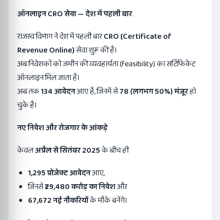
ऑनलाइन
CRO
सेवा
—
देश में पहली बार
राजस्व विभाग ने देश में पहली बार
CRO (Certificate of
Revenue Online)
सेवा शुरू की है।
अब निवेशकों को जमीन की व्यवहार्यता (feasibility) का सर्टिफिकेट
ऑनलाइन मिल जाता है।
अब तक
134
आवेदन
आए हैं, जिनमें से
78 (
लगभग
50%)
मंजूर
हो
चुके हैं।
नए निवेश और रोजगार के आंकड़े
केवल
अप्रैल से सितंबर
2025
के बीच ही
1,295
प्रोजेक्ट आवेदन
आए,
जिनसे
₹29,480
करोड़ का निवेश
और
67,672
नई नौकरियों
के मौके बनेंगे।