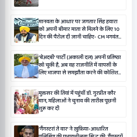
मानवता के आधार पर जगतार सिंह हवारा
को अपनी बीमार माता से मिलने के लिए 10
दिन की पैरोल दी जानी चाहिए- CM भगवंत
सिंह मान
‘बेअदबी’ पार्टी (अकाली दल) अपनी प्रतिष्ठा
खो चुकी है, अब वह राजनीति में वापसी के
लिए भाजपा से समझौता करने की कोशिश
कर रही है: बलतेज पन्नू
मुक्तसर की तियां में पहुंचीं डॉ. गुरप्रीत कौर
मान, महिलाओं ने चुनाव की तारीख पूछनी
शुरू कर दी
‘गैंगस्टरां ते वार’ ने ख़ुफ़िया-आधारित
पुलिसिंग की प्रभावशीलता सिद्ध की; गैंगस्टरों