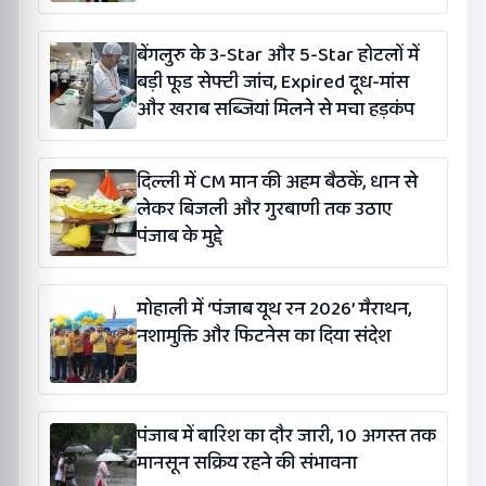
बेंगलुरु के 3-Star और 5-Star होटलों में
बड़ी फूड सेफ्टी जांच, Expired दूध-मांस
और खराब सब्जियां मिलने से मचा हड़कंप
दिल्ली में CM मान की अहम बैठकें, धान से
लेकर बिजली और गुरबाणी तक उठाए
पंजाब के मुद्दे
मोहाली में ‘पंजाब यूथ रन 2026’ मैराथन,
नशामुक्ति और फिटनेस का दिया संदेश
पंजाब में बारिश का दौर जारी, 10 अगस्त तक
मानसून सक्रिय रहने की संभावना