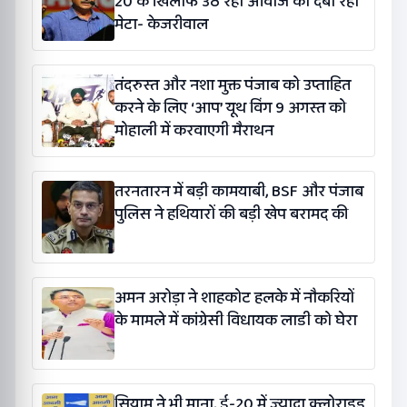
20 के खिलाफ उठ रही आवाज को दबा रहा
मेटा- केजरीवाल
तंदरुस्त और नशा मुक्त पंजाब को उप्ताहित
करने के लिए ‘आप’ यूथ विंग 9 अगस्त को
मोहाली में करवाएगी मैराथन
तरनतारन में बड़ी कामयाबी, BSF और पंजाब
पुलिस ने हथियारों की बड़ी खेप बरामद की
अमन अरोड़ा ने शाहकोट हलके में नौकरियों
के मामले में कांग्रेसी विधायक लाडी को घेरा
सियाम ने भी माना, ई-20 में ज्यादा क्लोराइड