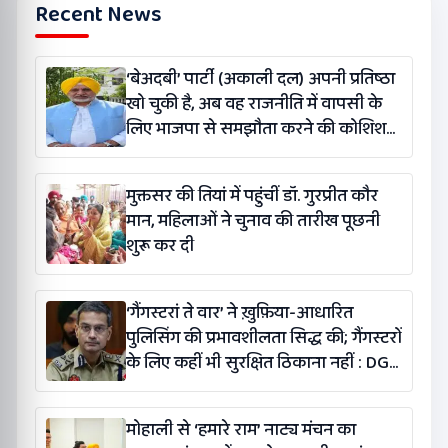
Recent News
‘बेअदबी’ पार्टी (अकाली दल) अपनी प्रतिष्ठा
खो चुकी है, अब वह राजनीति में वापसी के
लिए भाजपा से समझौता करने की कोशिश
कर रही है: बलतेज पन्नू
मुक्तसर की तियां में पहुंचीं डॉ. गुरप्रीत कौर
मान, महिलाओं ने चुनाव की तारीख पूछनी
शुरू कर दी
‘गैंगस्टरां ते वार’ ने ख़ुफ़िया-आधारित
पुलिसिंग की प्रभावशीलता सिद्ध की; गैंगस्टरों
के लिए कहीं भी सुरक्षित ठिकाना नहीं : DGP
गौरव यादव
मोहाली से ‘हमारे राम’ नाट्य मंचन का