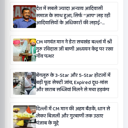
देश में सबसे ज्यादा अन्याय आदिवासी
समाज के साथ हुआ, सिर्फ ‘‘आप’’ लड़ रही
आदिवासियों के अधिकारों की लड़ाई-
केजरीवाल
CM भगवंत मान ने डेरा सचखंड बल्लां में श्री
गुरु रविदास जी बाणी अध्ययन केंद्र पर रखा
नींव पत्थर
बेंगलुरु के 3-Star और 5-Star होटलों में
बड़ी फूड सेफ्टी जांच, Expired दूध-मांस
और खराब सब्जियां मिलने से मचा हड़कंप
दिल्ली में CM मान की अहम बैठकें, धान से
लेकर बिजली और गुरबाणी तक उठाए
पंजाब के मुद्दे