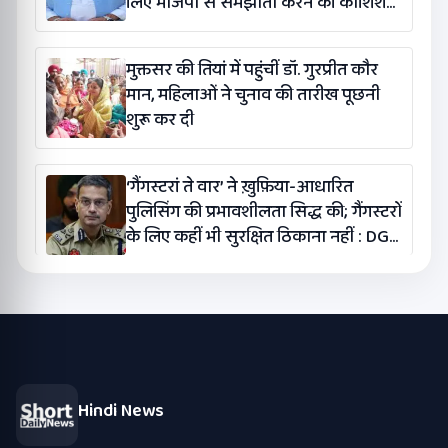
लिए भाजपा से समझौता करने की कोशिश
कर रही है: बलतेज पन्नू
मुक्तसर की तियां में पहुंचीं डॉ. गुरप्रीत कौर
मान, महिलाओं ने चुनाव की तारीख पूछनी
शुरू कर दी
‘गैंगस्टरां ते वार’ ने ख़ुफ़िया-आधारित
पुलिसिंग की प्रभावशीलता सिद्ध की; गैंगस्टरों
के लिए कहीं भी सुरक्षित ठिकाना नहीं : DGP
गौरव यादव
Hindi News