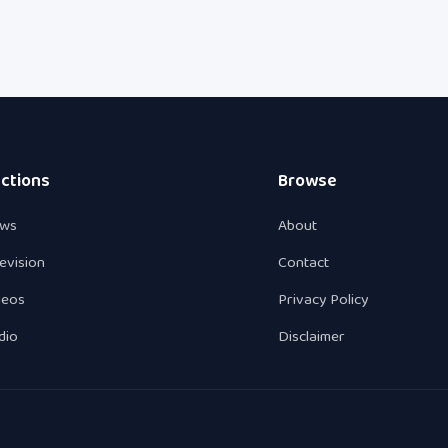
ctions
Browse
ws
About
levision
Contact
deos
Privacy Policy
dio
Disclaimer