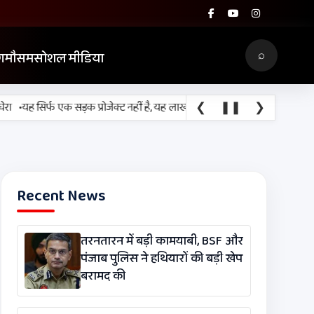
⌕
ग
मौसम
सोशल मीडिया
❮
❚❚
❯
यह सिर्फ एक सड़क प्रोजेक्ट नहीं है, यह लाखों श्रद्धालुओं, किसानों, व्यापारियों और 
Recent News
तरनतारन में बड़ी कामयाबी, BSF और
पंजाब पुलिस ने हथियारों की बड़ी खेप
बरामद की