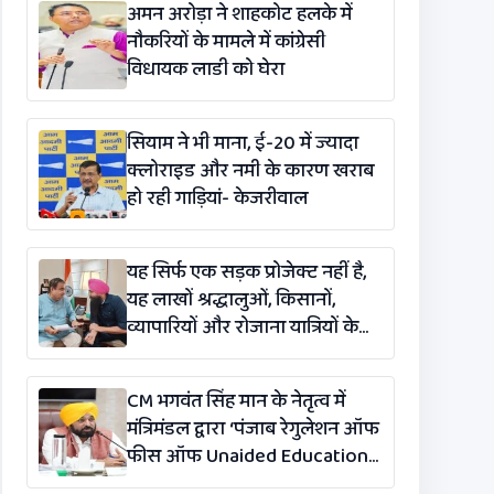
अमन अरोड़ा ने शाहकोट हलके में
नौकरियों के मामले में कांग्रेसी
विधायक लाडी को घेरा
सियाम ने भी माना, ई-20 में ज्यादा
क्लोराइड और नमी के कारण खराब
हो रही गाड़ियां- केजरीवाल
यह सिर्फ एक सड़क प्रोजेक्ट नहीं है,
यह लाखों श्रद्धालुओं, किसानों,
व्यापारियों और रोजाना यात्रियों के
लिए एक लाइफलाइन है: कंग
CM भगवंत सिंह मान के नेतृत्व में
मंत्रिमंडल द्वारा ‘पंजाब रेगुलेशन ऑफ
फीस ऑफ Unaided Educational
Institutions (संशोधन)