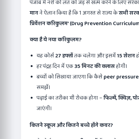
पंजाब में नशे की लत को जड़ से खत्म करने के लिए सरक
मान
ने ऐलान किया है कि 1 अगस्त से राज्य के
सभी सरका
प्रिवेंशन करिकुलम’ (
Drug Prevention Curriculum
क्या है ये नया करिकुलम
?
यह कोर्स
27
हफ्तों
तक चलेगा और इसमें
15
सेशन
हो
हर पंद्रह दिन में एक
35
मिनट की क्लास
होगी।
बच्चों को सिखाया जाएगा कि कैसे
peer pressure
समझें।
पढ़ाई का तरीका भी रोचक होगा –
फिल्में
,
क्विज़
,
पो
जाएंगी।
कितने स्कूल और कितने बच्चे होंगे कवर
?