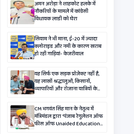
अमन अरोड़ा ने शाहकोट हलके में
नौकरियों के मामले में कांग्रेसी
विधायक लाडी को घेरा
सियाम ने भी माना, ई-20 में ज्यादा
क्लोराइड और नमी के कारण खराब
हो रही गाड़ियां- केजरीवाल
यह सिर्फ एक सड़क प्रोजेक्ट नहीं है,
यह लाखों श्रद्धालुओं, किसानों,
व्यापारियों और रोजाना यात्रियों के
लिए एक लाइफलाइन है: कंग
CM भगवंत सिंह मान के नेतृत्व में
मंत्रिमंडल द्वारा ‘पंजाब रेगुलेशन ऑफ
फीस ऑफ Unaided Educational
Institutions (संशोधन)