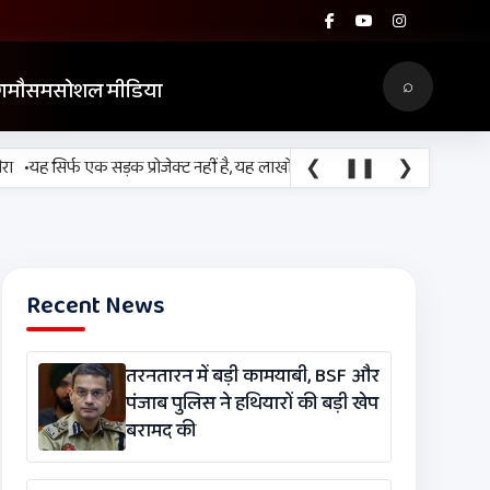
⌕
ग
मौसम
सोशल मीडिया
❮
❚❚
❯
यह सिर्फ एक सड़क प्रोजेक्ट नहीं है, यह लाखों श्रद्धालुओं, किसानों, व्यापारियों और 
Recent News
तरनतारन में बड़ी कामयाबी, BSF और
पंजाब पुलिस ने हथियारों की बड़ी खेप
बरामद की