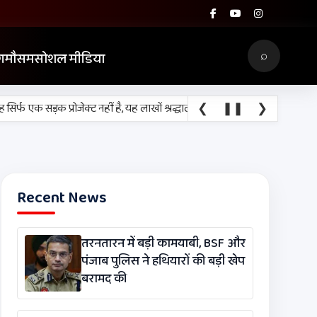
⌕
ग
मौसम
सोशल मीडिया
❮
❚❚
❯
फ एक सड़क प्रोजेक्ट नहीं है, यह लाखों श्रद्धालुओं, किसानों, व्यापारियों और रोजाना 
Recent News
तरनतारन में बड़ी कामयाबी, BSF और
पंजाब पुलिस ने हथियारों की बड़ी खेप
बरामद की