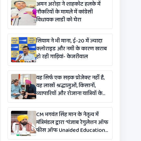
अमन अरोड़ा ने शाहकोट हलके में
नौकरियों के मामले में कांग्रेसी
विधायक लाडी को घेरा
सियाम ने भी माना, ई-20 में ज्यादा
क्लोराइड और नमी के कारण खराब
हो रही गाड़ियां- केजरीवाल
यह सिर्फ एक सड़क प्रोजेक्ट नहीं है,
यह लाखों श्रद्धालुओं, किसानों,
व्यापारियों और रोजाना यात्रियों के
लिए एक लाइफलाइन है: कंग
CM भगवंत सिंह मान के नेतृत्व में
मंत्रिमंडल द्वारा ‘पंजाब रेगुलेशन ऑफ
फीस ऑफ Unaided Educational
Institutions (संशोधन)