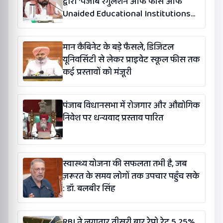
द्वारा ‘पंजाब रेगुलेशन ऑफ फीस ऑफ
Unaided Educational Institutions
(संशोधन) विधेयक-2026’ पास
मान कैबिनेट के बड़े फैसले, डिजिटल
यूनिवर्सिटी से लेकर प्राइवेट स्कूल फीस तक
कई प्रस्तावों को मंजूरी
पंजाब विधानसभा में रोजगार और औद्योगिक
निवेश पर धन्यवाद प्रस्ताव पारित
स्वास्थ्य योजना की सफलता तभी है, जब
ज़रूरत के समय लोगों तक उपचार पहुँच सके
: डॉ. बलबीर सिंह
RBI ने लगातार तीसरी बार रेपो रेट 5.25%