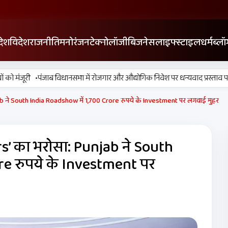
देश
विदेश
राजनीति
मनोरंजन
टेक्नोलॉजी
बिजनेस
लाइफ्स्टाइल
धर्म
ब्लॉ
•
•
जूरी
पंजाब विधानसभा में रोजगार और औद्योगिक निवेश पर धन्यवाद प्रस्ताव पारित
b ने South India Roadshow में 1,700 Crore रुपये के Investment पर लगवाई मुहर
s’ का भरोसा: Punjab ने South
re रुपये के Investment पर