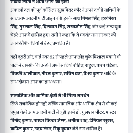
सैकड़ों लोगों ने थामा ‘
आप’
का झंडा
अकाली दल की पूर्व कौंसिलर
सुखविंदर कौर
ने अपने दर्जनों साथियों के
साथ आम आदमी पार्टी जॉइन की। इनके साथ
निर्मल सिंह,
हरकीरत
सिंह,
गुरलाल सिंह,
दिलबाग सिंह,
सरबजोत सिंह
, और कई अन्य युवा
चेहरे ‘आप’ में शामिल हुए। सभी ने कहा कि वे भगवंत मान सरकार की
जन-हितैषी नीतियों से बेहद प्रभावित हैं।
वहीं दूसरी ओर, वार्ड नंबर 62 से पहले ‘आप’ छोड़ चुके
विशाल बत्रा
ने भी
पार्टी में वापसी की। उन्होंने अपने साथियों
रोहित,
राहुल,
करन चंडेला,
विक्की धालीवाल,
नीरज कुमार,
सचिन बत्रा,
वैभव कुमार
आदि के
साथ दोबारा ‘आप’ का हाथ थामा।
सामाजिक और धार्मिक क्षेत्रों से भी मिला समर्थन
सिर्फ राजनैतिक ही नहीं, बल्कि सामाजिक और धार्मिक क्षेत्र से भी कई
प्रमुख चेहरे आम आदमी पार्टी से जुड़े। इनमें
डॉ. गुलशन पीटर,
पास्टर
विनोद कुमार,
पास्टर विक्टर जेम्स,
अनीता शाह,
डेनियल खुखर,
कपिल कुमार,
उदय टंडन,
रिंकू कुमार
जैसे नाम शामिल हैं।