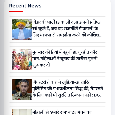
Recent News
‘बेअदबी’ पार्टी (अकाली दल) अपनी प्रतिष्ठा
खो चुकी है, अब वह राजनीति में वापसी के
लिए भाजपा से समझौता करने की कोशिश
कर रही है: बलतेज पन्नू
मुक्तसर की तियां में पहुंचीं डॉ. गुरप्रीत कौर
मान, महिलाओं ने चुनाव की तारीख पूछनी
शुरू कर दी
‘गैंगस्टरां ते वार’ ने ख़ुफ़िया-आधारित
पुलिसिंग की प्रभावशीलता सिद्ध की; गैंगस्टरों
के लिए कहीं भी सुरक्षित ठिकाना नहीं : DGP
गौरव यादव
मोहाली से ‘हमारे राम’ नाट्य मंचन का