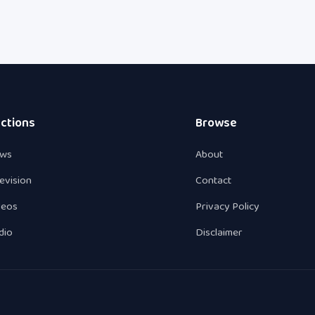
ctions
Browse
ws
About
levision
Contact
deos
Privacy Policy
dio
Disclaimer