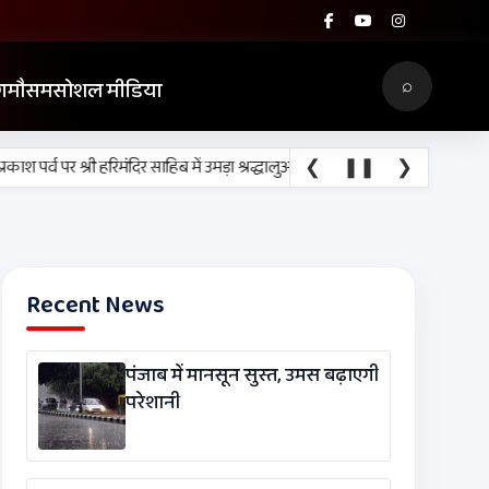
⌕
ग
मौसम
सोशल मीडिया
❮
•
❚❚
❯
 पर्व पर श्री हरिमंदिर साहिब में उमड़ा श्रद्धालुओं का सैलाब
नीति आयोग की रैंकिंग में प
Recent News
पंजाब में मानसून सुस्त, उमस बढ़ाएगी
परेशानी