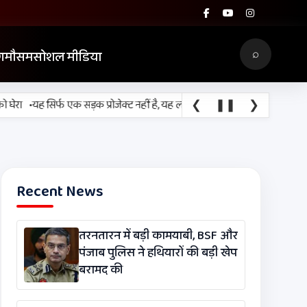
⌕
ग
मौसम
सोशल मीडिया
•
❮
❚❚
❯
यह सिर्फ एक सड़क प्रोजेक्ट नहीं है, यह लाखों श्रद्धालुओं, किसानों, व्यापारियों 
Recent News
तरनतारन में बड़ी कामयाबी, BSF और
पंजाब पुलिस ने हथियारों की बड़ी खेप
बरामद की