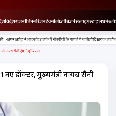
देश
विदेश
राजनीति
मनोरंजन
टेक्नोलॉजी
बिजनेस
लाइफ्स्टाइल
धर्म
ब्लॉ
मन अरोड़ा ने शाहकोट हलके में नौकरियों के मामले में कांग्रेसी विधायक लाडी को घेरा
री नायब सैनी देंगे नियुक्ति पत्र।
 नए डॉक्टर, मुख्यमंत्री नायब सैनी