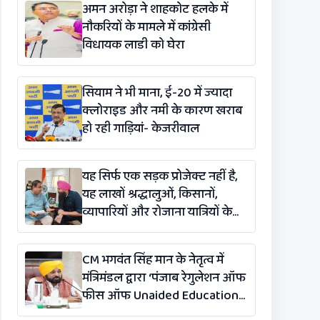
अमन अरोड़ा ने शाहकोट हलके में
नौकरियों के मामले में कांग्रेसी
विधायक लाडी को घेरा
सियाम ने भी माना, ई-20 में ज्यादा
क्लोराइड और नमी के कारण खराब
हो रही गाड़ियां- केजरीवाल
यह सिर्फ एक सड़क प्रोजेक्ट नहीं है,
यह लाखों श्रद्धालुओं, किसानों,
व्यापारियों और रोजाना यात्रियों के
लिए एक लाइफलाइन है: कंग
CM भगवंत सिंह मान के नेतृत्व में
मंत्रिमंडल द्वारा ‘पंजाब रेगुलेशन ऑफ
फीस ऑफ Unaided Educational
Institutions (संशोधन)