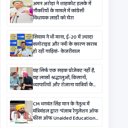
अमन अरोड़ा ने शाहकोट हलके में
नौकरियों के मामले में कांग्रेसी
विधायक लाडी को घेरा
सियाम ने भी माना, ई-20 में ज्यादा
क्लोराइड और नमी के कारण खराब
हो रही गाड़ियां- केजरीवाल
यह सिर्फ एक सड़क प्रोजेक्ट नहीं है,
यह लाखों श्रद्धालुओं, किसानों,
व्यापारियों और रोजाना यात्रियों के
लिए एक लाइफलाइन है: कंग
CM भगवंत सिंह मान के नेतृत्व में
मंत्रिमंडल द्वारा ‘पंजाब रेगुलेशन ऑफ
फीस ऑफ Unaided Educational
Institutions (संशोधन)