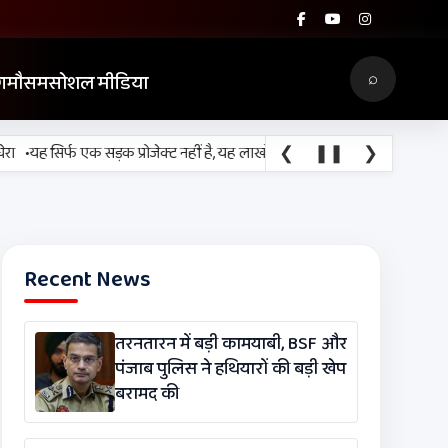
⌕
ग
मौसम
सोशल मीडिया
•
❮
❚❚
❯
यह सिर्फ एक सड़क प्रोजेक्ट नहीं है, यह लाखों श्रद्धालुओं, किसानों, व्यापारियों और
Recent News
तरनतारन में बड़ी कामयाबी, BSF और
पंजाब पुलिस ने हथियारों की बड़ी खेप
बरामद की