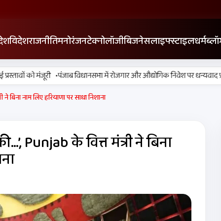
देश
विदेश
राजनीति
मनोरंजन
टेक्नोलॉजी
बिजनेस
लाइफ्स्टाइल
धर्म
ब्लॉ
•
ावों को मंजूरी
पंजाब विधानसभा में रोजगार और औद्योगिक निवेश पर धन्यवाद प्रस्ता
्री ने बिना नाम लिए हरियाणा पर साधा निशाना
’, Punjab के वित्त मंत्री ने बिना
ाना