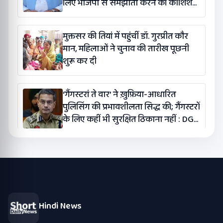
लिए भाजपा से समझौता करने की कोशिश
कर रही है: बलतेज पन्नू
मुक्तसर की तियां में पहुंचीं डॉ. गुरप्रीत कौर
मान, महिलाओं ने चुनाव की तारीख पूछनी
शुरू कर दी
‘गैंगस्टरां ते वार’ ने ख़ुफ़िया-आधारित
पुलिसिंग की प्रभावशीलता सिद्ध की; गैंगस्टरों
के लिए कहीं भी सुरक्षित ठिकाना नहीं : DGP
गौरव यादव
Hindi News