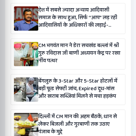
देश में सबसे ज्यादा अन्याय आदिवासी
समाज के साथ हुआ, सिर्फ ‘‘आप’’ लड़ रही
आदिवासियों के अधिकारों की लड़ाई-
केजरीवाल
CM भगवंत मान ने डेरा सचखंड बल्लां में श्री
गुरु रविदास जी बाणी अध्ययन केंद्र पर रखा
नींव पत्थर
बेंगलुरु के 3-Star और 5-Star होटलों में
बड़ी फूड सेफ्टी जांच, Expired दूध-मांस
और खराब सब्जियां मिलने से मचा हड़कंप
दिल्ली में CM मान की अहम बैठकें, धान से
लेकर बिजली और गुरबाणी तक उठाए
पंजाब के मुद्दे