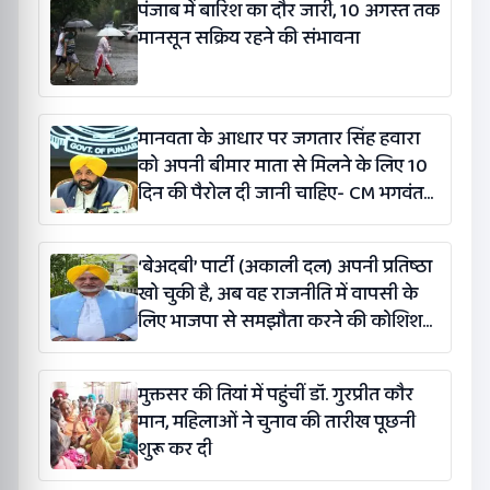
पंजाब में बारिश का दौर जारी, 10 अगस्त तक
मानसून सक्रिय रहने की संभावना
मानवता के आधार पर जगतार सिंह हवारा
को अपनी बीमार माता से मिलने के लिए 10
दिन की पैरोल दी जानी चाहिए- CM भगवंत
सिंह मान
‘बेअदबी’ पार्टी (अकाली दल) अपनी प्रतिष्ठा
खो चुकी है, अब वह राजनीति में वापसी के
लिए भाजपा से समझौता करने की कोशिश
कर रही है: बलतेज पन्नू
मुक्तसर की तियां में पहुंचीं डॉ. गुरप्रीत कौर
मान, महिलाओं ने चुनाव की तारीख पूछनी
शुरू कर दी